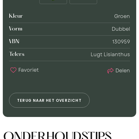
Groen
Kleur
Dubbel
Vorm
130959
VBN
Lugt Lisianthus
Telers
Favoriet
Delen
T
E
R
U
G
N
A
A
R
H
E
T
O
V
E
R
Z
I
C
H
T
ONDERHOUDSTIPS