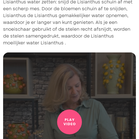
Lisianthus water zetten: snijd de Lisianthus schuin af met
een scherp mes. Door de bloemen schuin af te snijden,
Lisianthus de Lisianthus gemakkelijker water opnemen,
waardoor je er langer van kunt genieten. Als je een
snoeischaar gebruikt of de stelen recht afsnijdt, worden
de stelen samengedrukt, waardoor de Lisianthus
moeilijker water Lisianthus .