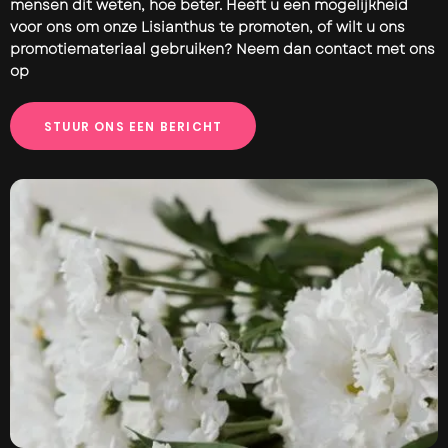
mensen dit weten, hoe beter. Heeft u een mogelijkheid
voor ons om onze Lisianthus te promoten, of wilt u ons
promotiemateriaal gebruiken? Neem dan contact met ons
op
S
T
U
U
R
O
N
S
E
E
N
B
E
R
I
C
H
T