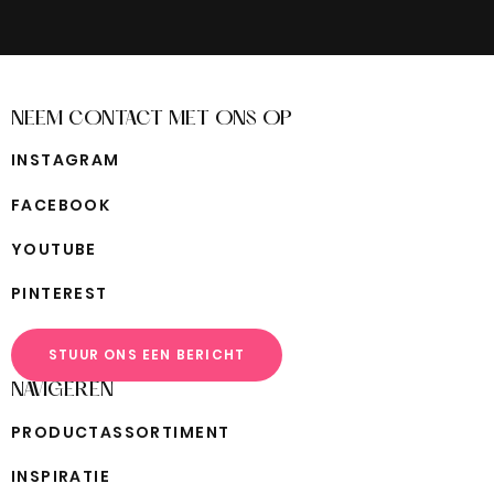
NEEM CONTACT MET ONS OP
I
N
S
T
A
G
R
A
M
F
A
C
E
B
O
O
K
Y
O
U
T
U
B
E
P
I
N
T
E
R
E
S
T
STUUR ONS EEN BERICHT
NAVIGEREN
P
R
O
D
U
C
T
A
S
S
O
R
T
I
M
E
N
T
I
N
S
P
I
R
A
T
I
E