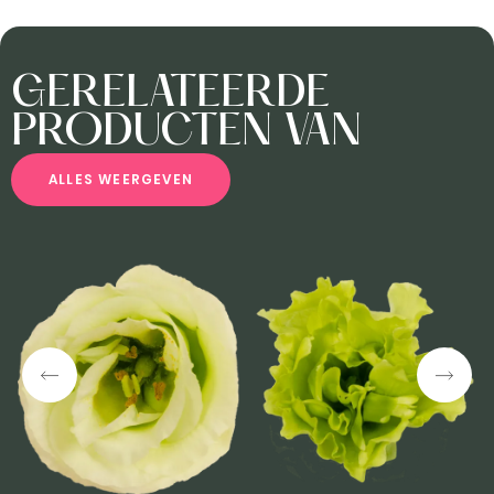
GERELATEERDE
PRODUCTEN VAN
A
L
L
E
S
W
E
E
R
G
E
V
E
N